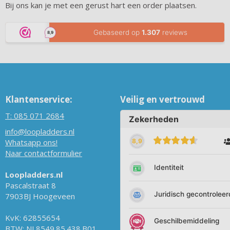
Bij ons kan je met een gerust hart een order plaatsen.
Klantenservice:
Veilig en vertrouwd
T:
085 071 2684
info@loopladders.nl
Whatsapp ons!
Naar contactformulier
Loopladders.nl
Pascalstraat 8
7903BJ Hoogeveen
KvK: 62855654
BTW: NL8549.85.438.B01