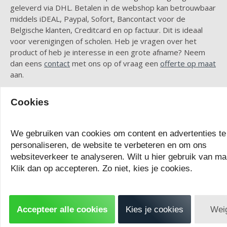
geleverd via DHL. Betalen in de webshop kan betrouwbaar
middels iDEAL, Paypal, Sofort, Bancontact voor de
Belgische klanten, Creditcard en op factuur. Dit is ideaal
voor verenigingen of scholen. Heb je vragen over het
product of heb je interesse in een grote afname? Neem
dan eens
contact
met ons op of vraag een
offerte op maat
aan.
Coachmap hockey van hoge
Cookies
kwaliteit
Onze coachmap hockey van het merk Ciclón Sports is van
We gebruiken van cookies om content en advertenties te
hoge kwaliteit en speciaal door ons ontworpen voor de
personaliseren, de website te verbeteren en om ons
hockeytrainer. In de lederen tactiekmap bevinden zich de
websiteverkeer te analyseren. Wilt u hier gebruik van m
volgende accessoires:
Klik dan op accepteren. Zo niet, kies je cookies.
Magnetisch whiteboard met hockeyveld als opdruk
Whiteboard stift (uitwisbaar natuurlijk)
Accepteer alle cookies
Kies je cookies
Wei
27 magneten om de opstelling en tactiek uit te
leggen: 12 blauwe en 12 rode magneten voor de