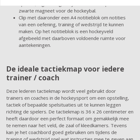
spelers, 2 gele magneetjes voor de keepers en 1
zwarte magneet voor de hockeybal.
Clip met daaronder een A4 notitieblok om notities
van een oefening, training of wedstrijd te kunnen
maken. Op het notitieblok is een hockeyveld
afgebeeld met daarboven voldoende ruimte voor
aantekeningen.
De ideale tactiekmap voor iedere
trainer / coach
Deze lederen tactiekmap wordt veel gebruikt door
trainers en coaches in de hockeysport om een opstelling,
tactiek of bepaalde spelsituaties uit te kunnen leggen
richting de spelers. De tactiekmap is 36 x 26 centimeter en
heeft daardoor een perfect formaat om gemakkelijk mee
te nemen naar het veld, de zaal of kleedkamers. Tevens
kan je het coachbord goed gebruiken om tijdens de
training of wedstrijd snel wat instructies mee te geven aan